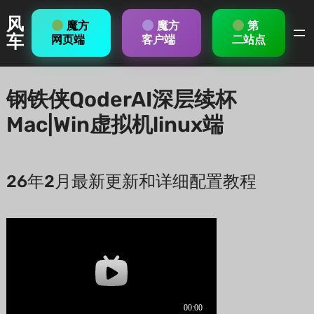
Skip
风
魔方
魔方
第
to
车
网页端
客户端
二站点
content
钢铁侠QoderAI深层续杯
Mac|Win虚拟机linux端
26年2月最新更新和详细配置教程